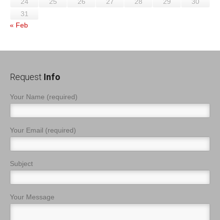
24
25
26
27
28
29
30
31
« Feb
Request
Info
Your Name (required)
Your Email (required)
Subject
Your Message